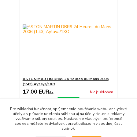
ASTON MARTIN DBR9 24 Heures du Mans 2006
(1:43) Aytaya/1XO
17,00 EUR
Nie je skladom
/
ks
Detail
Pre základnú funkčnosť, spríjemnenie používania webu, analytické
účely a v prípade udelenia súhlasu aj na účely cielenia reklamy
využívame súbory cookies. Nastavenie vlastných preferencií
strana
z 1
cookies môžete kedykoľvek upraviť odkazom v spodnej časti
stránok.