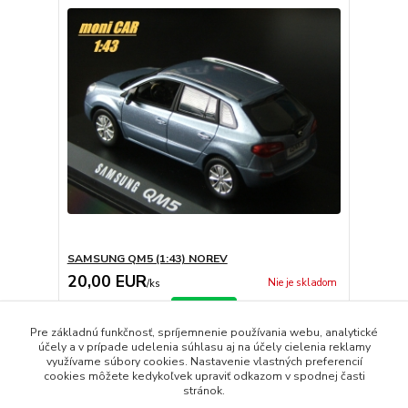
SAMSUNG QM5 (1:43) NOREV
20,00 EUR
Nie je skladom
/
ks
Detail
Pre základnú funkčnosť, spríjemnenie používania webu, analytické
účely a v prípade udelenia súhlasu aj na účely cielenia reklamy
využívame súbory cookies. Nastavenie vlastných preferencií
strana
z 1
cookies môžete kedykoľvek upraviť odkazom v spodnej časti
stránok.