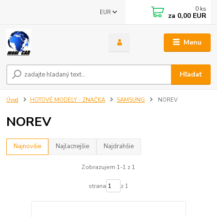
0
ks
EUR
za
0,00 EUR
Menu
Hľadať
Úvod
HOTOVÉ MODELY - ZNAČKA
SAMSUNG
NOREV
NOREV
Najnovšie
Najlacnejšie
Najdrahšie
Zobrazujem 1-1 z 1
strana
z 1