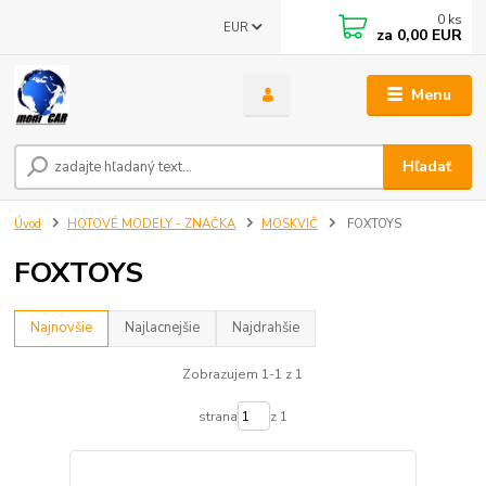
0
ks
EUR
za
0,00 EUR
Menu
Hľadať
Úvod
HOTOVÉ MODELY - ZNAČKA
MOSKVIČ
FOXTOYS
FOXTOYS
Najnovšie
Najlacnejšie
Najdrahšie
Zobrazujem 1-1 z 1
strana
z 1