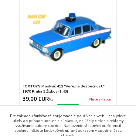
FOXTOYS Moskvič 412 "Veřejná Bezpečnost"
1970 Praha 3 Žižkov (1:43)
39,00 EUR
Nie je skladom
/
ks
Detail
Pre základnú funkčnosť, spríjemnenie používania webu, analytické
účely a v prípade udelenia súhlasu aj na účely cielenia reklamy
využívame súbory cookies. Nastavenie vlastných preferencií
strana
z 1
cookies môžete kedykoľvek upraviť odkazom v spodnej časti
stránok.