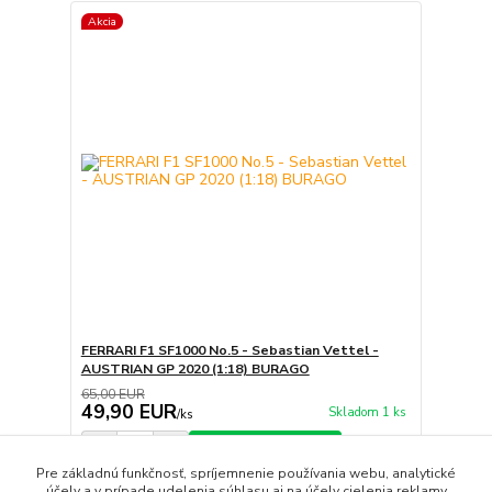
Akcia
FERRARI F1 SF1000 No.5 - Sebastian Vettel -
AUSTRIAN GP 2020 (1:18) BURAGO
65,00 EUR
49,90 EUR
Skladom 1 ks
/
ks
Pridať do košíka
Pre základnú funkčnosť, spríjemnenie používania webu, analytické
účely a v prípade udelenia súhlasu aj na účely cielenia reklamy