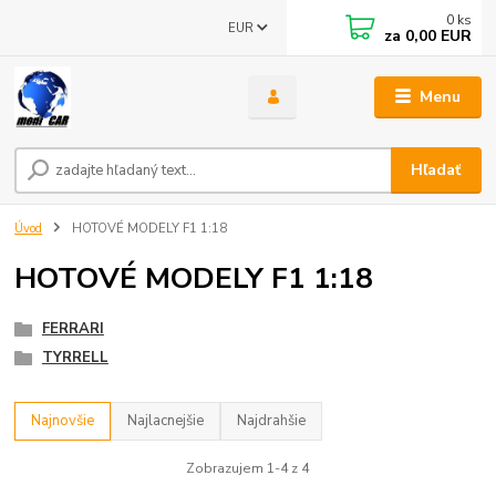
0
ks
EUR
za
0,00 EUR
Menu
Hľadať
Úvod
HOTOVÉ MODELY F1 1:18
HOTOVÉ MODELY F1 1:18
FERRARI
TYRRELL
Najnovšie
Najlacnejšie
Najdrahšie
Zobrazujem 1-4 z 4