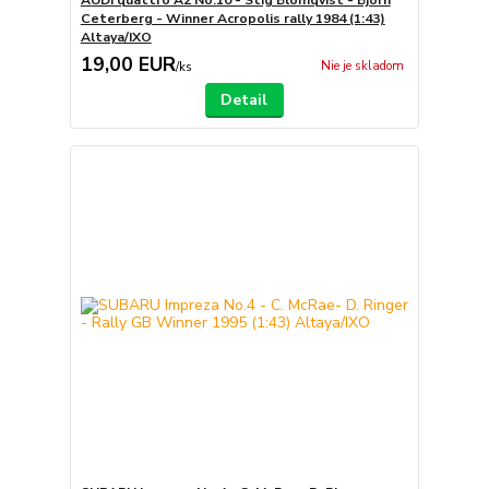
AUDI quattro A2 No.10 - Stig Blomqvist - Bjorn
Ceterberg - Winner Acropolis rally 1984 (1:43)
Altaya/IXO
19,00 EUR
Nie je skladom
/
ks
Detail