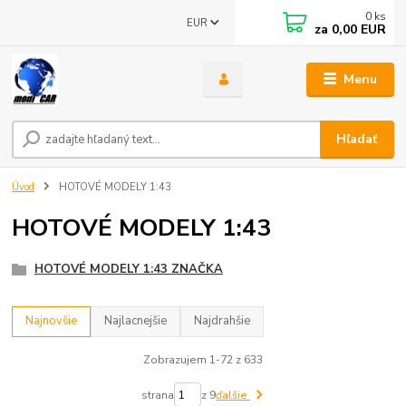
0
ks
EUR
za
0,00 EUR
Menu
Hľadať
Úvod
HOTOVÉ MODELY 1:43
HOTOVÉ MODELY 1:43
HOTOVÉ MODELY 1:43 ZNAČKA
Najnovšie
Najlacnejšie
Najdrahšie
Zobrazujem 1-72 z 633
strana
z 9
ďalšie