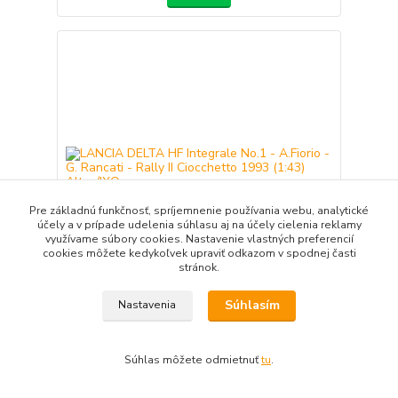
Pre základnú funkčnosť, spríjemnenie používania webu, analytické
účely a v prípade udelenia súhlasu aj na účely cielenia reklamy
využívame súbory cookies. Nastavenie vlastných preferencií
cookies môžete kedykoľvek upraviť odkazom v spodnej časti
stránok.
Súhlasím
Nastavenia
LANCIA DELTA HF Integrale No.1 - A.Fiorio - G.
Rancati - Rally II Ciocchetto 1993 (1:43) Altay/IXO
21,90 EUR
Nie je skladom
/
ks
Súhlas môžete odmietnuť
tu
.
Detail