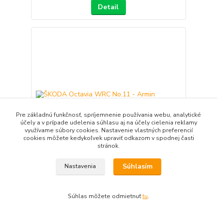
Detail
Pre základnú funkčnosť, spríjemnenie používania webu, analytické
účely a v prípade udelenia súhlasu aj na účely cielenia reklamy
využívame súbory cookies. Nastavenie vlastných preferencií
cookies môžete kedykoľvek upraviť odkazom v spodnej časti
stránok.
Súhlasím
Nastavenia
ŠKODA Octavia WRC No.11 - Armin Schwarz -
Manfred Hiemer - Rally Monte Carlo 2001 (1:43)
Súhlas môžete odmietnuť
tu
.
Altaya/IXO
35,50 EUR
Nie je skladom
/
ks