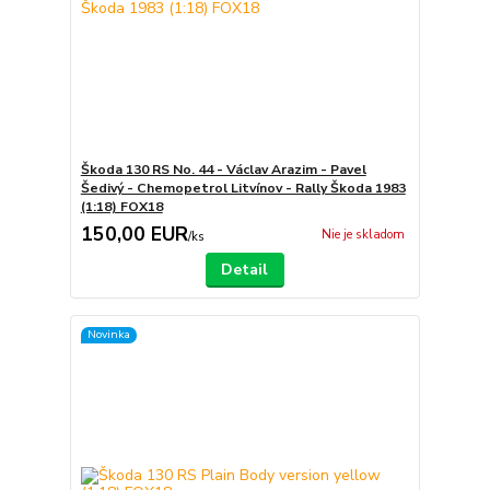
Škoda 130 RS No. 44 - Václav Arazim - Pavel
Šedivý - Chemopetrol Litvínov - Rally Škoda 1983
(1:18) FOX18
150,00 EUR
Nie je skladom
/
ks
Detail
Novinka