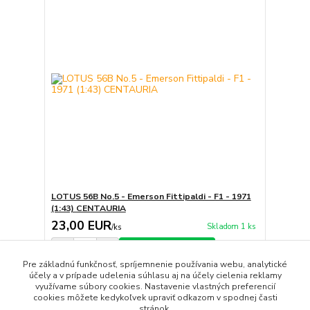
LOTUS 56B No.5 - Emerson Fittipaldi - F1 - 1971
(1:43) CENTAURIA
23,00 EUR
Skladom 1 ks
/
ks
Pridať do košíka
Pre základnú funkčnosť, spríjemnenie používania webu, analytické
účely a v prípade udelenia súhlasu aj na účely cielenia reklamy
využívame súbory cookies. Nastavenie vlastných preferencií
strana
z 1
cookies môžete kedykoľvek upraviť odkazom v spodnej časti
stránok.