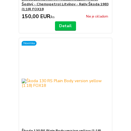
Šedivý - Chemopetrol Litvínov - Rally Škoda 1983
(1:18) FOX18
150,00 EUR
Nie je skladom
/
ks
Detail
Novinka
Škoda 130 RS Plain Body version yellow (1:18)