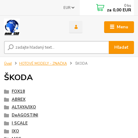
0
ks
EUR
za
0,00 EUR
Menu
Hľadať
Úvod
HOTOVÉ MODELY - ZNAČKA
ŠKODA
ŠKODA
FOX18
ABREX
ALTAYA/IXO
DeAGOSTINI
I SCALE
IXO