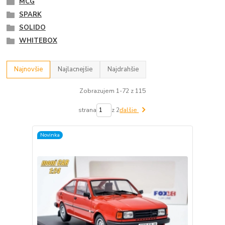
MCG
SPARK
SOLIDO
WHITEBOX
Najnovšie
Najlacnejšie
Najdrahšie
Zobrazujem 1-72 z 115
strana
z 2
ďalšie
Novinka