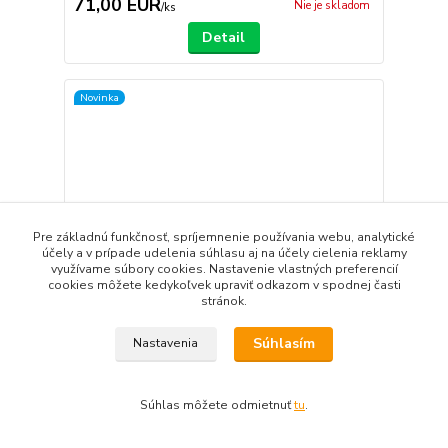
71,00 EUR
Nie je skladom
/
ks
Detail
Novinka
Pre základnú funkčnosť, spríjemnenie používania webu, analytické
účely a v prípade udelenia súhlasu aj na účely cielenia reklamy
využívame súbory cookies. Nastavenie vlastných preferencií
cookies môžete kedykoľvek upraviť odkazom v spodnej časti
stránok.
Súhlasím
Nastavenia
ŠKODA Fábia Rally2 EVO plain body version (1:18)
Súhlas môžete odmietnuť
tu
.
FOX18
140,00 EUR
Skladom 1 ks
/
ks