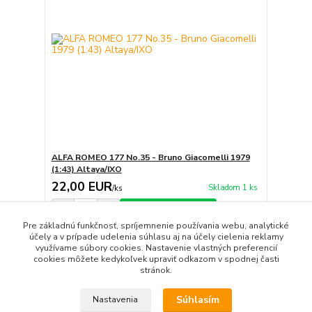
ALFA ROMEO 177 No.35 - Bruno Giacomelli 1979
(1:43) Altaya/IXO
22,00 EUR
Skladom 1 ks
/
ks
Pridať do košíka
Pre základnú funkčnosť, spríjemnenie používania webu, analytické
účely a v prípade udelenia súhlasu aj na účely cielenia reklamy
využívame súbory cookies. Nastavenie vlastných preferencií
strana
z 1
cookies môžete kedykoľvek upraviť odkazom v spodnej časti
stránok.
Súhlasím
Nastavenia