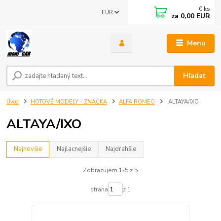
0
ks
EUR
za
0,00 EUR
Menu
Hľadať
Úvod
HOTOVÉ MODELY - ZNAČKA
ALFA ROMEO
ALTAYA/IXO
ALTAYA/IXO
Najnovšie
Najlacnejšie
Najdrahšie
Zobrazujem 1-5 z 5
strana
z 1