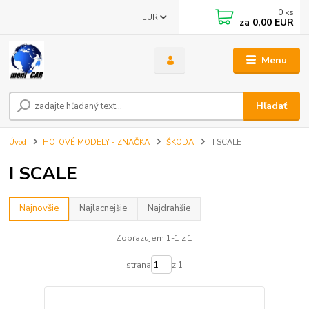
0
ks
EUR
za
0,00 EUR
Menu
Hľadať
Úvod
HOTOVÉ MODELY - ZNAČKA
ŠKODA
I SCALE
I SCALE
Najnovšie
Najlacnejšie
Najdrahšie
Zobrazujem 1-1 z 1
strana
z 1