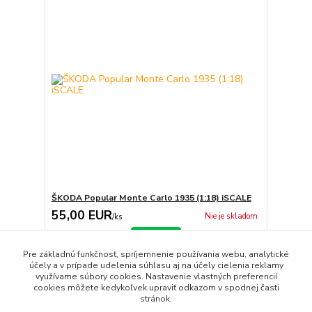
ŠKODA Popular Monte Carlo 1935 (1:18) iSCALE
55,00 EUR
Nie je skladom
/
ks
Detail
Pre základnú funkčnosť, spríjemnenie používania webu, analytické
účely a v prípade udelenia súhlasu aj na účely cielenia reklamy
využívame súbory cookies. Nastavenie vlastných preferencií
strana
z 1
cookies môžete kedykoľvek upraviť odkazom v spodnej časti
stránok.