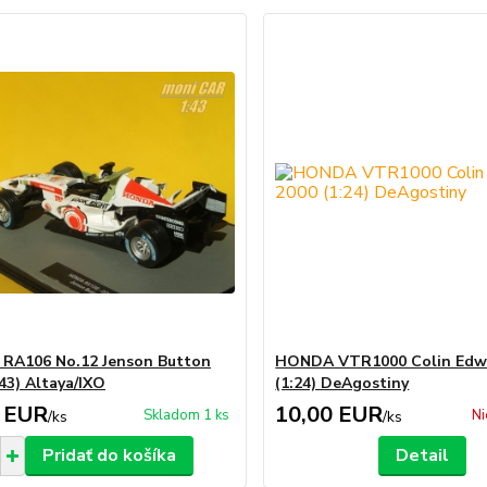
RA106 No.12 Jenson Button
HONDA VTR1000 Colin Edw
:43) Altaya/IXO
(1:24) DeAgostiny
 EUR
10,00 EUR
Skladom 1 ks
Ni
/
ks
/
ks
Pridať do košíka
Detail