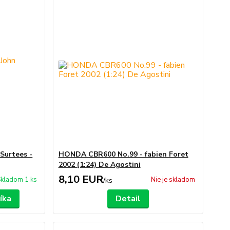
Surtees -
HONDA CBR600 No.99 - fabien Foret
2002 (1:24) De Agostini
8,10 EUR
kladom 1 ks
Nie je skladom
/
ks
íka
Detail