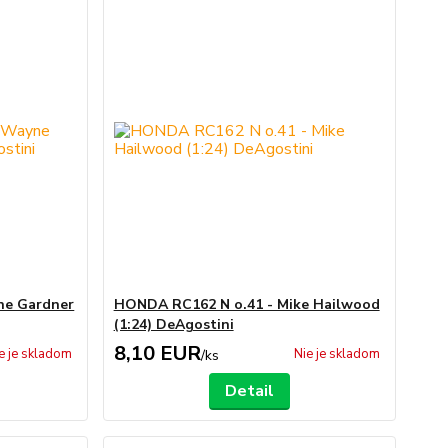
ne Gardner
HONDA RC162 N o.41 - Mike Hailwood
(1:24) DeAgostini
8,10 EUR
e je skladom
Nie je skladom
/
ks
Detail