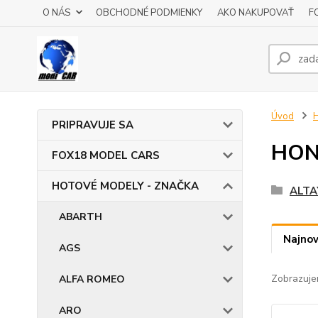
O NÁS
OBCHODNÉ PODMIENKY
AKO NAKUPOVAŤ
F
Úvod
PRIPRAVUJE SA
HO
FOX18 MODEL CARS
HOTOVÉ MODELY - ZNAČKA
ALTA
ABARTH
Najnov
AGS
Zobrazuje
ALFA ROMEO
ARO