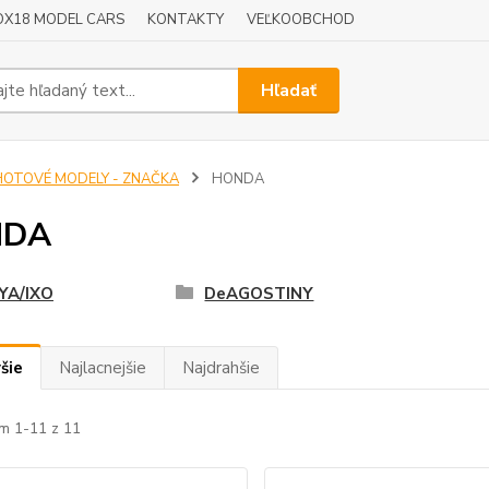
OX18 MODEL CARS
KONTAKTY
VEĽKOOBCHOD
Hľadať
HOTOVÉ MODELY - ZNAČKA
HONDA
NDA
YA/IXO
DeAGOSTINY
šie
Najlacnejšie
Najdrahšie
m 1-11 z 11