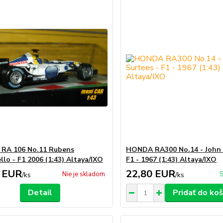
RA 106 No.11 Rubens
HONDA RA300 No.14 - John 
llo - F1 2006 (1:43) Altaya/IXO
F1 - 1967 (1:43) Altaya/IXO
 EUR
22,80 EUR
Nie je skladom
S
/
ks
/
ks
Detail
Pridať do koš