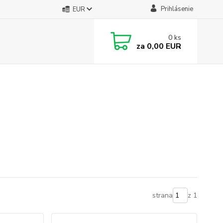
Prihlásenie
EUR
0
ks
za
0,00 EUR
strana
z 1