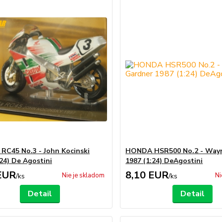
C45 No.3 - John Kocinski
HONDA HSR500 No.2 - Way
:24) De Agostini
1987 (1:24) DeAgostini
EUR
8,10 EUR
Nie je skladom
Ni
/
ks
/
ks
Detail
Detail