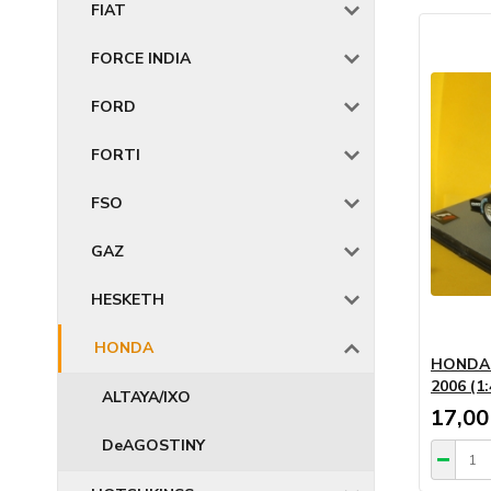
FIAT
FORCE INDIA
FORD
FORTI
FSO
GAZ
HESKETH
HONDA
HONDA 
2006 (1
ALTAYA/IXO
17,00
DeAGOSTINY