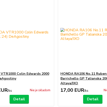
VTR1000 Colin Edwards 2000
HONDA RA106 No.11 Ruben
DeAgostiny
Barrichello GP Talianska 200
Altaya/IXO
EUR
17,00 EUR
Nie je skladom
Ni
/
ks
/
ks
Detail
Detail