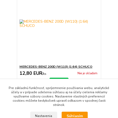
MERCEDES-BENZ 200D (W110) (1:64) SCHUCO
12,80 EUR
Nie je skladom
/
ks
Detail
Pre základnú funkčnosť, spríjemnenie používania webu, analytické
účely a v prípade udelenia súhlasu aj na účely cielenia reklamy
využívame súbory cookies. Nastavenie vlastných preferencií
strana
z 1
cookies môžete kedykoľvek upraviť odkazom v spodnej časti
stránok.
Súhlasím
Nastavenia