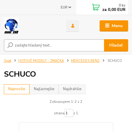
0
ks
EUR
za
0,00 EUR
Menu
Hľadať
Úvod
HOTOVÉ MODELY - ZNAČKA
MERCEDES BENZ
SCHUCO
SCHUCO
Najnovšie
Najlacnejšie
Najdrahšie
Zobrazujem 1-2 z 2
strana
z 1