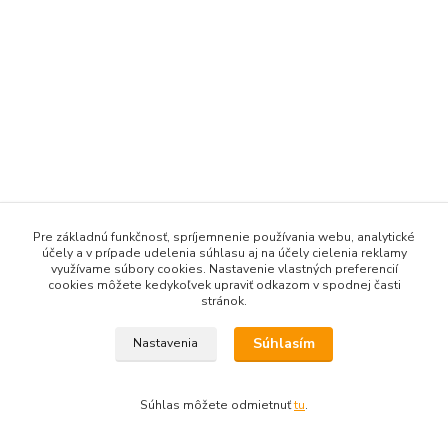
Pre základnú funkčnosť, spríjemnenie používania webu, analytické
účely a v prípade udelenia súhlasu aj na účely cielenia reklamy
využívame súbory cookies. Nastavenie vlastných preferencií
cookies môžete kedykoľvek upraviť odkazom v spodnej časti
stránok.
Súhlasím
Nastavenia
Súhlas môžete odmietnuť
tu
.