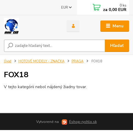
0
ks
EUR
za
0,00 EUR
Menu
Hľadať
Úvod
HOTOVÉ MODELY - ZNAČKA
PRAGA
FOX18
FOX18
V tejto kategórii nebol nájdený žiadny tovar.
Vytvorené na
Eshop-rychlo.sk