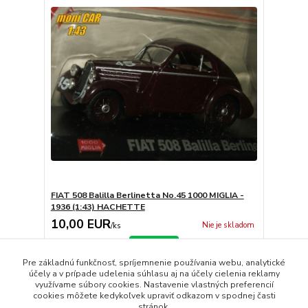
FIAT 508 Balilla Berlinetta No.45 1000 MIGLIA -
1936 (1:43) HACHETTE
10,00 EUR
Nie je skladom
/
ks
Detail
Pre základnú funkčnosť, spríjemnenie používania webu, analytické
účely a v prípade udelenia súhlasu aj na účely cielenia reklamy
využívame súbory cookies. Nastavenie vlastných preferencií
strana
z 1
cookies môžete kedykoľvek upraviť odkazom v spodnej časti
stránok.