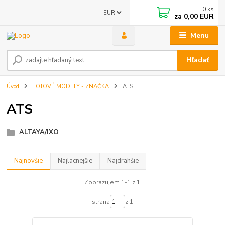
0
ks
EUR
za
0,00 EUR
Menu
Hľadať
Úvod
HOTOVÉ MODELY - ZNAČKA
ATS
ATS
ALTAYA/IXO
Najnovšie
Najlacnejšie
Najdrahšie
Zobrazujem 1-1 z 1
strana
z 1