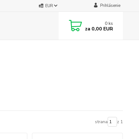
Prihlásenie
EUR
0
ks
za
0,00 EUR
strana
z 1