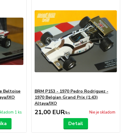
e Beltoise
BRM P153 - 1970 Pedro Rodriguez -
aya/IXO
1970 Belgian Grand Prix (1:43)
Altaya/IXO
21,00 EUR
kladom 1 ks
Nie je skladom
/
ks
íka
Detail