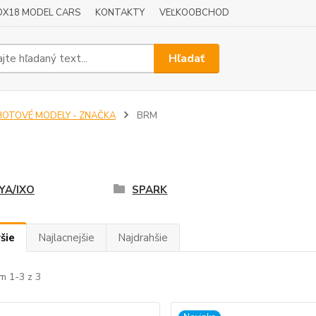
OX18 MODEL CARS
KONTAKTY
VEĽKOOBCHOD
Hľadať
HOTOVÉ MODELY - ZNAČKA
BRM
M
YA/IXO
SPARK
šie
Najlacnejšie
Najdrahšie
m 1-3 z 3