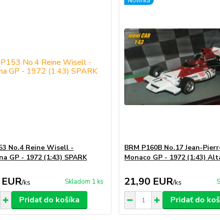
Novinka
3 No.4 Reine Wisell -
BRM P160B No.17 Jean-Pierr
na GP - 1972 (1:43) SPARK
Monaco GP - 1972 (1:43) Alt
 EUR
21,90 EUR
Skladom 1 ks
S
/
ks
/
ks
Pridať do košíka
Pridať do koš