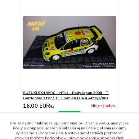
SUZUKI SX4 WRC - N°11 - Rally Japan 2008 - T.
Gardenmeister / T. Tuomien (1:43) Altaya/IXO
16,00 EUR
Nie je skladom
/
ks
Detail
Pre základnú funkčnosť, spríjemnenie používania webu, analytické
účely a v prípade udelenia súhlasu aj na účely cielenia reklamy
využívame súbory cookies. Nastavenie vlastných preferencií
strana
z 1
cookies môžete kedykoľvek upraviť odkazom v spodnej časti