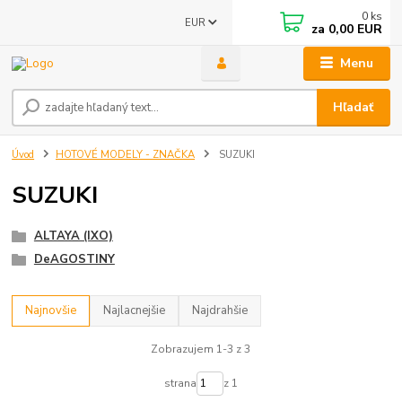
0
ks
EUR
za
0,00 EUR
Menu
Hľadať
Úvod
HOTOVÉ MODELY - ZNAČKA
SUZUKI
SUZUKI
ALTAYA (IXO)
DeAGOSTINY
Najnovšie
Najlacnejšie
Najdrahšie
Zobrazujem 1-3 z 3
strana
z 1