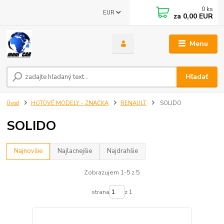
0
ks
EUR
za
0,00 EUR
Menu
Hľadať
Úvod
HOTOVÉ MODELY - ZNAČKA
RENAULT
SOLIDO
SOLIDO
Najnovšie
Najlacnejšie
Najdrahšie
Zobrazujem 1-5 z 5
strana
z 1