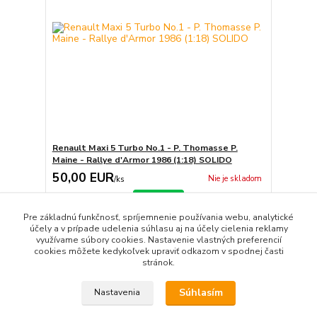
Renault Maxi 5 Turbo No.1 - P. Thomasse P.
Maine - Rallye d'Armor 1986 (1:18) SOLIDO
50,00 EUR
Nie je skladom
/
ks
Detail
Pre základnú funkčnosť, spríjemnenie používania webu, analytické
účely a v prípade udelenia súhlasu aj na účely cielenia reklamy
využívame súbory cookies. Nastavenie vlastných preferencií
strana
z 1
cookies môžete kedykoľvek upraviť odkazom v spodnej časti
stránok.
Súhlasím
Nastavenia