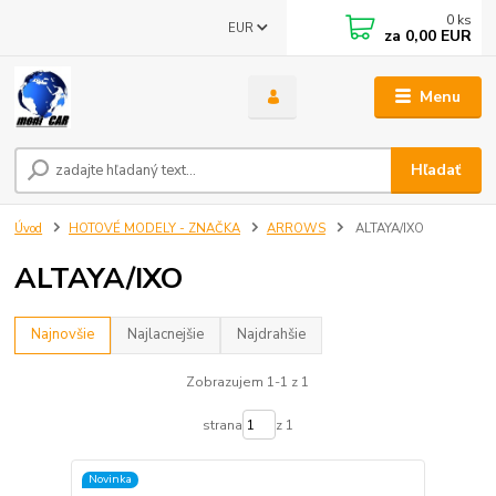
0
ks
EUR
za
0,00 EUR
Menu
Hľadať
Úvod
HOTOVÉ MODELY - ZNAČKA
ARROWS
ALTAYA/IXO
ALTAYA/IXO
Najnovšie
Najlacnejšie
Najdrahšie
Zobrazujem 1-1 z 1
strana
z 1
Novinka