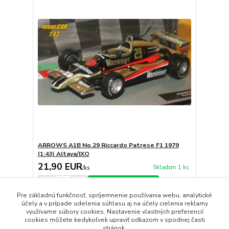
ARROWS A1B No.29 Riccardo Patrese F1 1979
(1:43) Altaya/IXO
21,90 EUR
Skladom 1 ks
/
ks
Pridať do košíka
Pre základnú funkčnosť, spríjemnenie používania webu, analytické
účely a v prípade udelenia súhlasu aj na účely cielenia reklamy
využívame súbory cookies. Nastavenie vlastných preferencií
strana
z 1
cookies môžete kedykoľvek upraviť odkazom v spodnej časti
stránok.