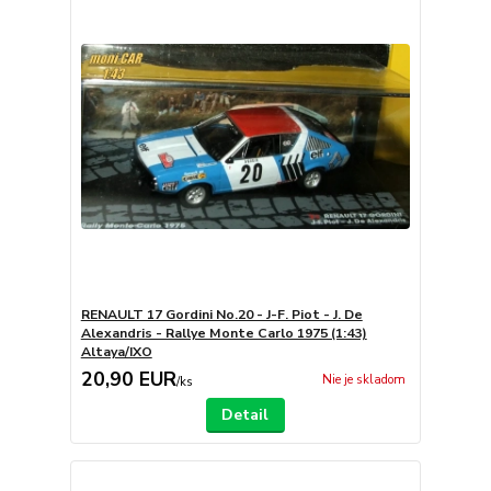
RENAULT 17 Gordini No.20 - J-F. Piot - J. De
Alexandris - Rallye Monte Carlo 1975 (1:43)
Altaya/IXO
20,90 EUR
Nie je skladom
/
ks
Detail