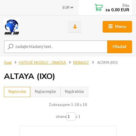
0
ks
EUR
za
0,00 EUR
Menu
Hľadať
Úvod
HOTOVÉ MODELY - ZNAČKA
RENAULT
ALTAYA (IXO)
ALTAYA (IXO)
Najnovšie
Najlacnejšie
Najdrahšie
Zobrazujem 1-18 z 18
strana
z 1