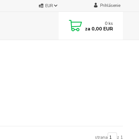
Prihlásenie
EUR
0
ks
za
0,00 EUR
strana
z 1