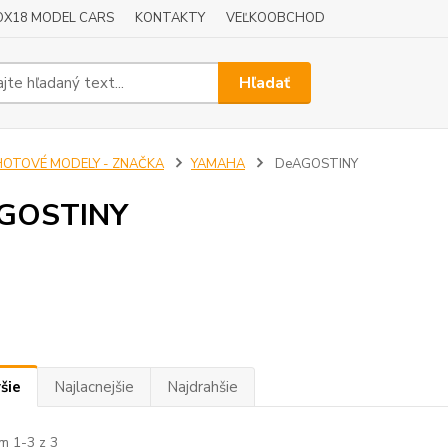
OX18 MODEL CARS
KONTAKTY
VEĽKOOBCHOD
Hľadať
HOTOVÉ MODELY - ZNAČKA
YAMAHA
DeAGOSTINY
GOSTINY
šie
Najlacnejšie
Najdrahšie
m 1-3 z 3