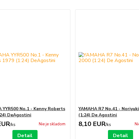
YYR500 No.1 - Kenny Roberts
YAMAHA R7 No.41 - Noriyuk
:24) DeAgostini
(1:24) De Agostini
EUR
8,10 EUR
Nie je skladom
Ni
/
ks
/
ks
Detail
Detail