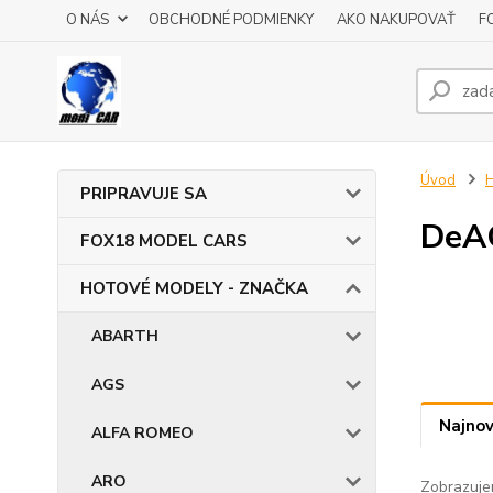
O NÁS
OBCHODNÉ PODMIENKY
AKO NAKUPOVAŤ
F
Úvod
PRIPRAVUJE SA
DeA
FOX18 MODEL CARS
HOTOVÉ MODELY - ZNAČKA
ABARTH
AGS
Najnov
ALFA ROMEO
ARO
Zobrazuje