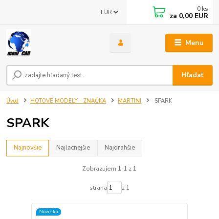
0
ks
EUR
za
0,00 EUR
Menu
Hľadať
Úvod
HOTOVÉ MODELY - ZNAČKA
MARTINI
SPARK
SPARK
Najnovšie
Najlacnejšie
Najdrahšie
Zobrazujem 1-1 z 1
strana
z 1
Novinka