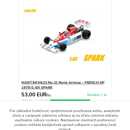
MARTINI Mk23 No.31 Rene Arnoux - FRENCH GP
1978 (1:43) SPARK
53,00 EUR
Skladom 1 ks
/
ks
Pridať do košíka
Pre základnú funkčnosť, spríjemnenie používania webu, analytické
účely a v prípade udelenia súhlasu aj na účely cielenia reklamy
využívame súbory cookies. Nastavenie vlastných preferencií
strana
z 1
cookies môžete kedykoľvek upraviť odkazom v spodnej časti
stránok.