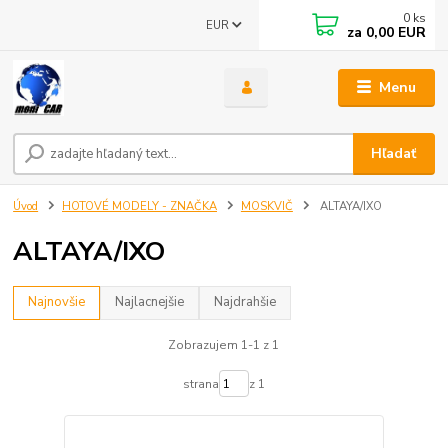
0
ks
EUR
za
0,00 EUR
Menu
Hľadať
Úvod
HOTOVÉ MODELY - ZNAČKA
MOSKVIČ
ALTAYA/IXO
ALTAYA/IXO
Najnovšie
Najlacnejšie
Najdrahšie
Zobrazujem 1-1 z 1
strana
z 1