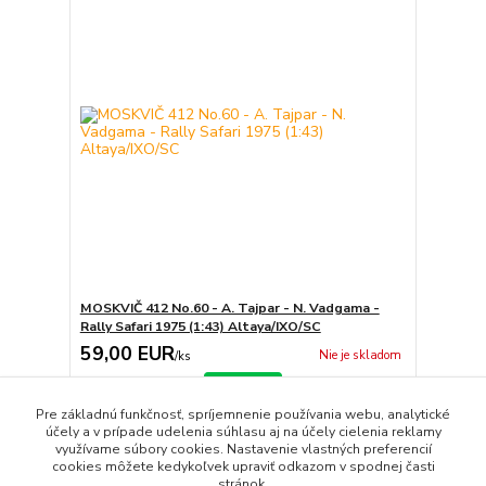
MOSKVIČ 412 No.60 - A. Tajpar - N. Vadgama -
Rally Safari 1975 (1:43) Altaya/IXO/SC
59,00 EUR
Nie je skladom
/
ks
Detail
Pre základnú funkčnosť, spríjemnenie používania webu, analytické
účely a v prípade udelenia súhlasu aj na účely cielenia reklamy
využívame súbory cookies. Nastavenie vlastných preferencií
strana
z 1
cookies môžete kedykoľvek upraviť odkazom v spodnej časti
stránok.