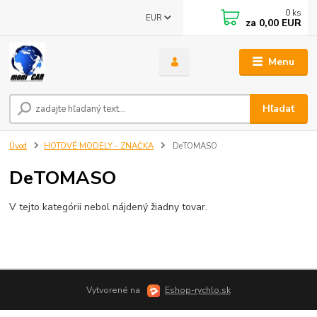
0
ks
EUR
za
0,00 EUR
Menu
Hľadať
Úvod
HOTOVÉ MODELY - ZNAČKA
DeTOMASO
DeTOMASO
V tejto kategórii nebol nájdený žiadny tovar.
Vytvorené na
Eshop-rychlo.sk