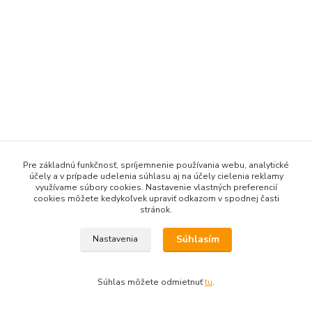
Pre základnú funkčnosť, spríjemnenie používania webu, analytické
účely a v prípade udelenia súhlasu aj na účely cielenia reklamy
využívame súbory cookies. Nastavenie vlastných preferencií
cookies môžete kedykoľvek upraviť odkazom v spodnej časti
stránok.
Súhlasím
Nastavenia
Súhlas môžete odmietnuť
tu
.