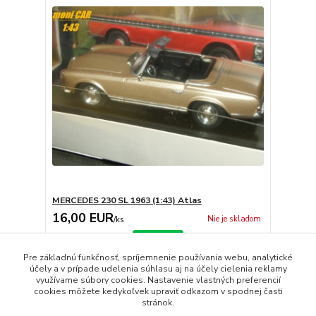
MERCEDES 230 SL 1963 (1:43) Atlas
16,00 EUR
Nie je skladom
/
ks
Detail
Pre základnú funkčnosť, spríjemnenie používania webu, analytické
účely a v prípade udelenia súhlasu aj na účely cielenia reklamy
využívame súbory cookies. Nastavenie vlastných preferencií
strana
z 1
cookies môžete kedykoľvek upraviť odkazom v spodnej časti
stránok.