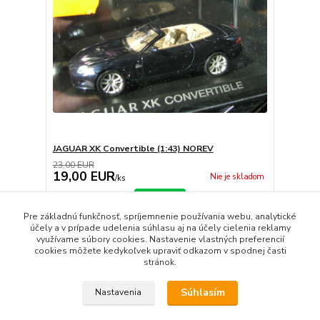
JAGUAR XK Convertible (1:43) NOREV
23,00 EUR
19,00 EUR
Nie je skladom
/
ks
Detail
Pre základnú funkčnosť, spríjemnenie používania webu, analytické
účely a v prípade udelenia súhlasu aj na účely cielenia reklamy
využívame súbory cookies. Nastavenie vlastných preferencií
strana
z 1
cookies môžete kedykoľvek upraviť odkazom v spodnej časti
stránok.
Súhlasím
Nastavenia