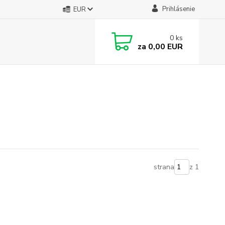
Prihlásenie
EUR
0
ks
za
0,00 EUR
strana
z 1