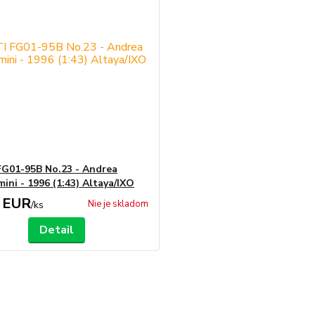
G01-95B No.23 - Andrea
ini - 1996 (1:43) Altaya/IXO
 EUR
Nie je skladom
/
ks
Detail