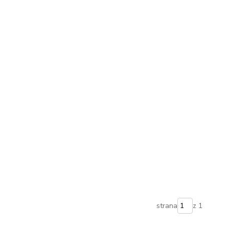
strana
z 1