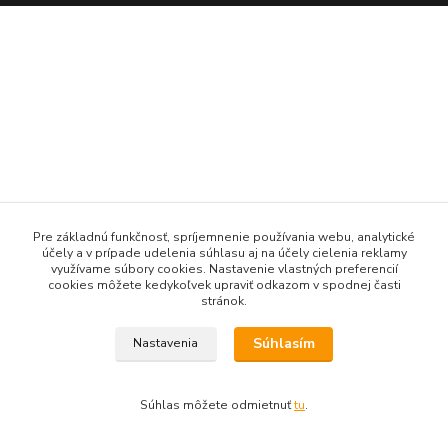
Pre základnú funkčnosť, spríjemnenie používania webu, analytické
účely a v prípade udelenia súhlasu aj na účely cielenia reklamy
využívame súbory cookies. Nastavenie vlastných preferencií
cookies môžete kedykoľvek upraviť odkazom v spodnej časti
stránok.
Súhlasím
Nastavenia
Súhlas môžete odmietnuť
tu
.