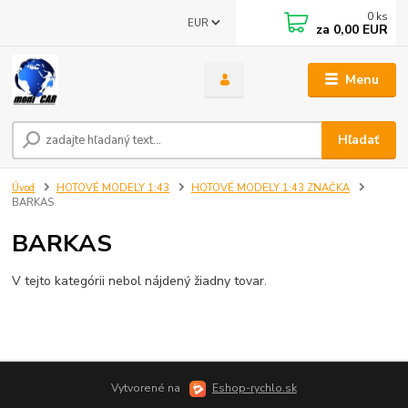
0
ks
EUR
za
0,00 EUR
Menu
Hľadať
Úvod
HOTOVÉ MODELY 1:43
HOTOVÉ MODELY 1:43 ZNAČKA
BARKAS
BARKAS
V tejto kategórii nebol nájdený žiadny tovar.
Vytvorené na
Eshop-rychlo.sk