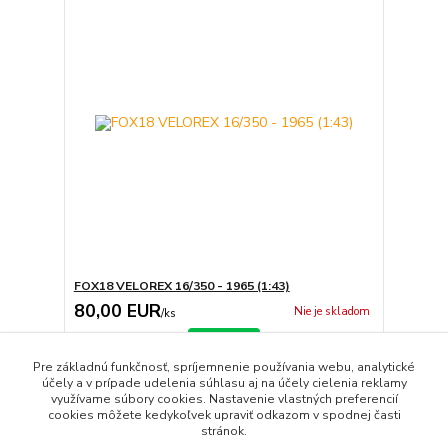
FOX18 VELOREX 16/350 - 1965 (1:43)
80,00 EUR
Nie je skladom
/
ks
Detail
Pre základnú funkčnosť, spríjemnenie používania webu, analytické
účely a v prípade udelenia súhlasu aj na účely cielenia reklamy
využívame súbory cookies. Nastavenie vlastných preferencií
strana
z 1
cookies môžete kedykoľvek upraviť odkazom v spodnej časti
stránok.