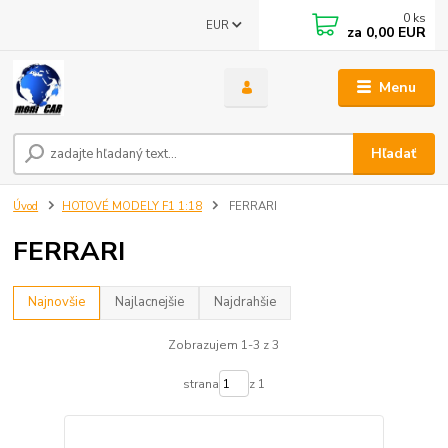
0
ks
EUR
za
0,00 EUR
Menu
Hľadať
Úvod
HOTOVÉ MODELY F1 1:18
FERRARI
FERRARI
Najnovšie
Najlacnejšie
Najdrahšie
Zobrazujem 1-3 z 3
strana
z 1