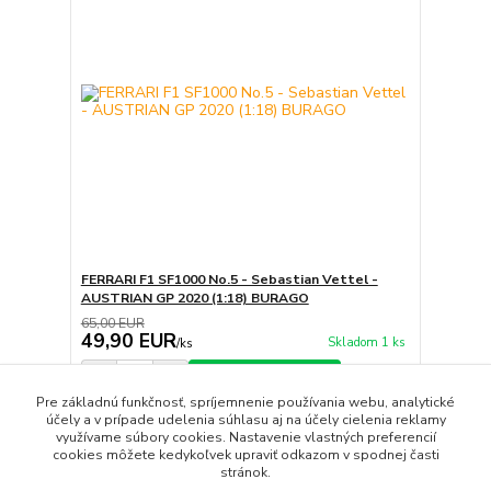
FERRARI F1 SF1000 No.5 - Sebastian Vettel -
AUSTRIAN GP 2020 (1:18) BURAGO
65,00 EUR
49,90 EUR
Skladom 1 ks
/
ks
Pridať do košíka
Pre základnú funkčnosť, spríjemnenie používania webu, analytické
účely a v prípade udelenia súhlasu aj na účely cielenia reklamy
využívame súbory cookies. Nastavenie vlastných preferencií
strana
z 1
cookies môžete kedykoľvek upraviť odkazom v spodnej časti
stránok.