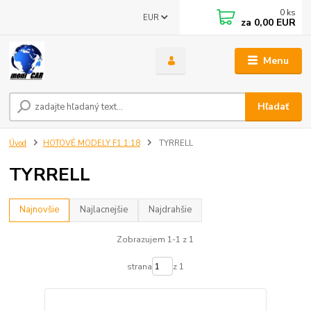
0
ks
EUR
za
0,00 EUR
Menu
Hľadať
Úvod
HOTOVÉ MODELY F1 1:18
TYRRELL
TYRRELL
Najnovšie
Najlacnejšie
Najdrahšie
Zobrazujem 1-1 z 1
strana
z 1