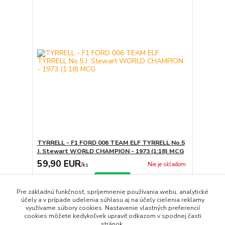
TYRRELL - F1 FORD 006 TEAM ELF TYRRELL No.5
J. Stewart WORLD CHAMPION - 1973 (1:18) MCG
59,90 EUR
Nie je skladom
/
ks
Detail
Pre základnú funkčnosť, spríjemnenie používania webu, analytické
účely a v prípade udelenia súhlasu aj na účely cielenia reklamy
využívame súbory cookies. Nastavenie vlastných preferencií
strana
z 1
cookies môžete kedykoľvek upraviť odkazom v spodnej časti
stránok.