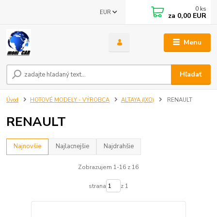
0
ks
EUR
za
0,00 EUR
Menu
Hľadať
Úvod
HOTOVÉ MODELY - VÝROBCA
ALTAYA (IXO)
RENAULT
RENAULT
Najnovšie
Najlacnejšie
Najdrahšie
Zobrazujem 1-16 z 16
strana
z 1