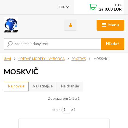
0
ks
EUR
za
0,00 EUR
Menu
Hľadať
Úvod
HOTOVÉ MODELY - VÝROBCA
FOXTOYS
MOSKVIČ
MOSKVIČ
Najnovšie
Najlacnejšie
Najdrahšie
Zobrazujem 1-1 z 1
strana
z 1