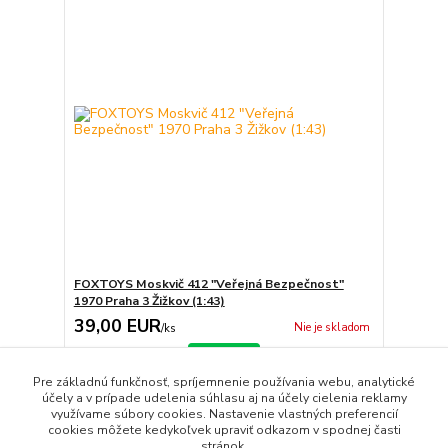
FOXTOYS Moskvič 412 "Veřejná Bezpečnost"
1970 Praha 3 Žižkov (1:43)
39,00 EUR
Nie je skladom
/
ks
Detail
Pre základnú funkčnosť, spríjemnenie používania webu, analytické
účely a v prípade udelenia súhlasu aj na účely cielenia reklamy
využívame súbory cookies. Nastavenie vlastných preferencií
strana
z 1
cookies môžete kedykoľvek upraviť odkazom v spodnej časti
stránok.