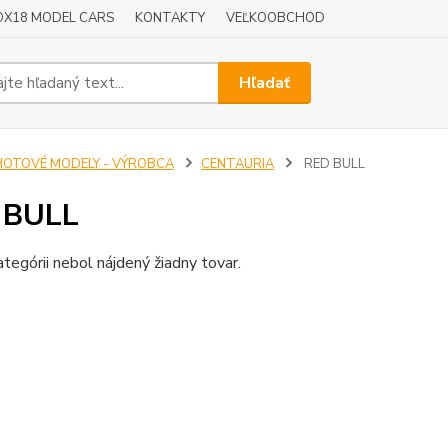
OX18 MODEL CARS
KONTAKTY
VEĽKOOBCHOD
Hľadať
HOTOVÉ MODELY - VÝROBCA
CENTAURIA
RED BULL
 BULL
ategórii nebol nájdený žiadny tovar.