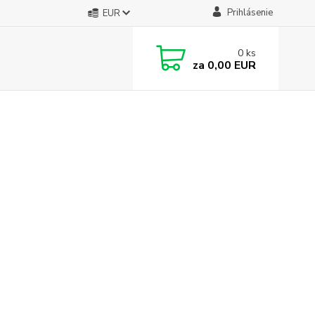
Prihlásenie
EUR
0
ks
za
0,00 EUR