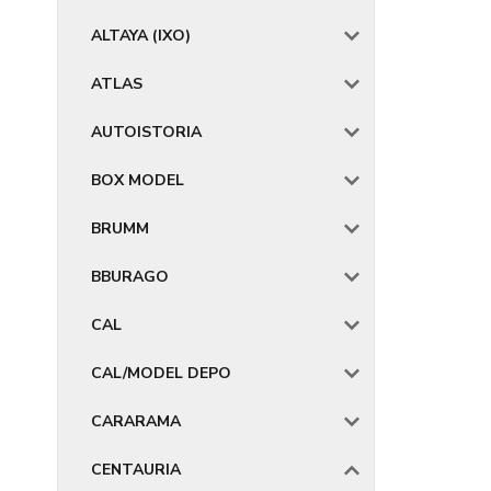
ALTAYA (IXO)
ATLAS
AUTOISTORIA
BOX MODEL
BRUMM
BBURAGO
CAL
CAL/MODEL DEPO
CARARAMA
CENTAURIA