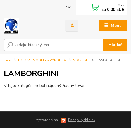
0
ks
EUR
za
0,00 EUR
Menu
Hľadať
Úvod
HOTOVÉ MODELY - VÝROBCA
STARLINE
LAMBORGHINI
LAMBORGHINI
V tejto kategórii nebol nájdený žiadny tovar.
Vytvorené na
Eshop-rychlo.sk