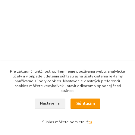
Pre základnú funkčnosť, spríjemnenie používania webu, analytické
účely a v prípade udelenia súhlasu aj na účely cielenia reklamy
využívame súbory cookies. Nastavenie vlastných preferencií
cookies môžete kedykoľvek upraviť odkazom v spodnej časti
stránok.
Súhlasím
Nastavenia
Súhlas môžete odmietnuť
tu
.