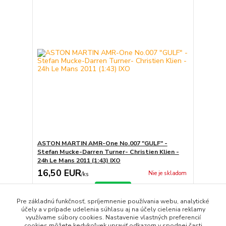
ASTON MARTIN AMR-One No.007 "GULF" -
Stefan Mucke-Darren Turner- Christien Klien -
24h Le Mans 2011 (1:43) IXO
16,50 EUR
Nie je skladom
/
ks
Detail
Pre základnú funkčnosť, spríjemnenie používania webu, analytické
účely a v prípade udelenia súhlasu aj na účely cielenia reklamy
využívame súbory cookies. Nastavenie vlastných preferencií
strana
z 1
cookies môžete kedykoľvek upraviť odkazom v spodnej časti