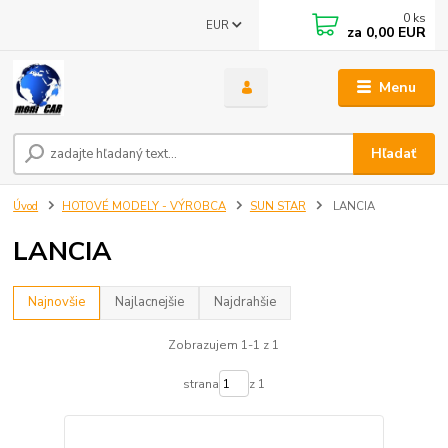
0
ks
EUR
za
0,00 EUR
Menu
Hľadať
Úvod
HOTOVÉ MODELY - VÝROBCA
SUN STAR
LANCIA
LANCIA
Najnovšie
Najlacnejšie
Najdrahšie
Zobrazujem 1-1 z 1
strana
z 1