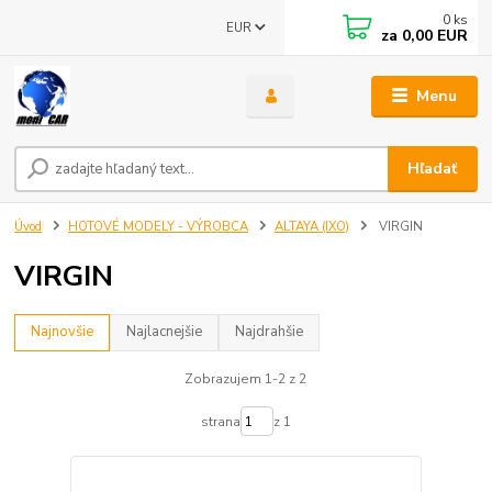
0
ks
EUR
za
0,00 EUR
Menu
Hľadať
Úvod
HOTOVÉ MODELY - VÝROBCA
ALTAYA (IXO)
VIRGIN
VIRGIN
Najnovšie
Najlacnejšie
Najdrahšie
Zobrazujem 1-2 z 2
strana
z 1