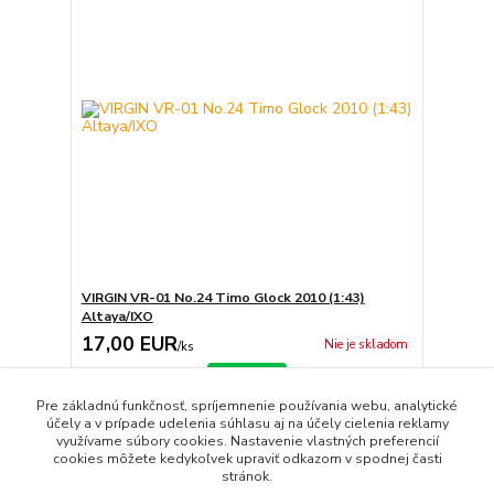
VIRGIN VR-01 No.24 Timo Glock 2010 (1:43)
Altaya/IXO
17,00 EUR
Nie je skladom
/
ks
Detail
Pre základnú funkčnosť, spríjemnenie používania webu, analytické
účely a v prípade udelenia súhlasu aj na účely cielenia reklamy
využívame súbory cookies. Nastavenie vlastných preferencií
strana
z 1
cookies môžete kedykoľvek upraviť odkazom v spodnej časti
stránok.