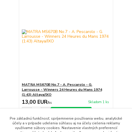
MATRA MS670B No.7 - A. Pescarolo - G.
Larrousse - Winners 24 Heures du Mans 1974
(1:43) Altaya/IXO
13,00 EUR
Skladom 1 ks
/
ks
Pridať do košíka
Pre základnú funkčnosť, spríjemnenie používania webu, analytické
účely a v prípade udelenia súhlasu aj na účely cielenia reklamy
využívame súbory cookies. Nastavenie vlastných preferencií
strana
z 1