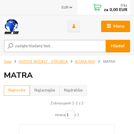
0
ks
EUR
za
0,00 EUR
Menu
Hľadať
Úvod
HOTOVÉ MODELY - VÝROBCA
ALTAYA (IXO)
MATRA
MATRA
Najnovšie
Najlacnejšie
Najdrahšie
Zobrazujem 1-2 z 2
strana
z 1