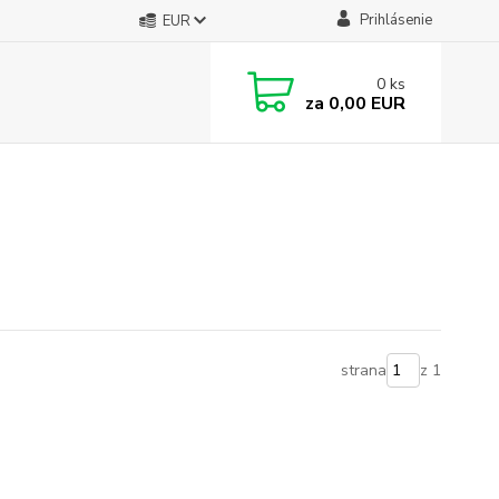
Prihlásenie
EUR
0
ks
za
0,00 EUR
strana
z 1