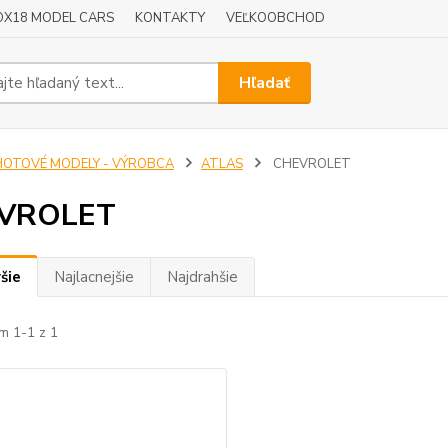
OX18 MODEL CARS
KONTAKTY
VEĽKOOBCHOD
Hľadať
HOTOVÉ MODELY - VÝROBCA
ATLAS
CHEVROLET
VROLET
šie
Najlacnejšie
Najdrahšie
m 1-1 z 1