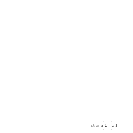
strana
z 1