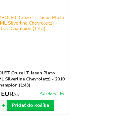
LET Cruze LT Jason Plato
L Silverline Chevroletz) - 2010
ampion (1:43)
 EUR
Skladom 1 ks
/
ks
Pridať do košíka