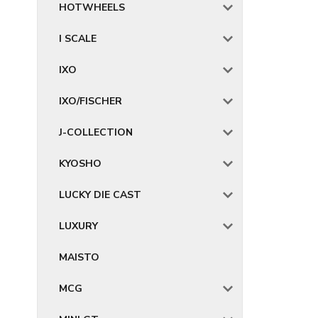
HOTWHEELS
I SCALE
IXO
IXO/FISCHER
J-COLLECTION
KYOSHO
LUCKY DIE CAST
LUXURY
MAISTO
MCG