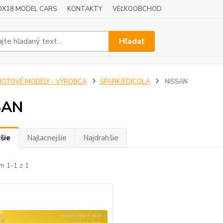
OX18 MODEL CARS
KONTAKTY
VEĽKOOBCHOD
Hľadať
HOTOVÉ MODELY - VÝROBCA
SPARK/EDICOLA
NISSAN
SAN
šie
Najlacnejšie
Najdrahšie
m 1-1 z 1