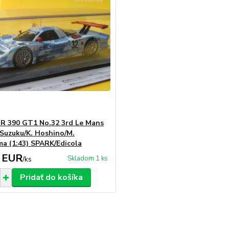
R 390 GT1 No.32 3rd Le Mans
 Suzuku/K. Hoshino/M.
a (1:43) SPARK/Edicola
 EUR
Skladom 1 ks
/
ks
Pridať do košíka