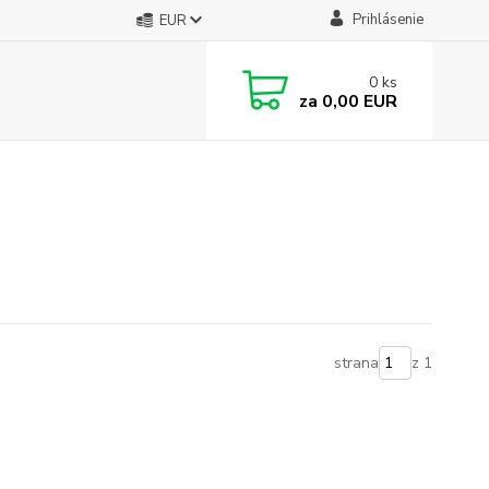
Prihlásenie
EUR
0
ks
za
0,00 EUR
strana
z 1