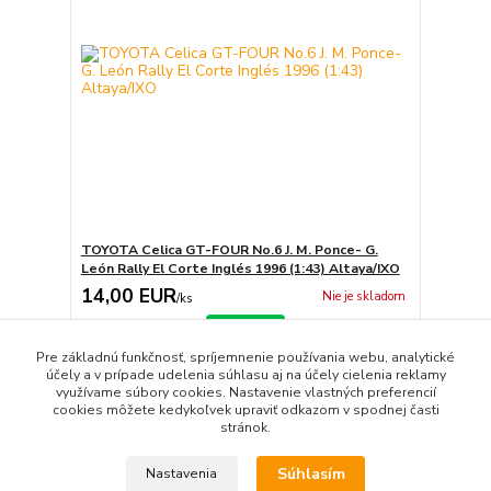
TOYOTA Celica GT-FOUR No.6 J. M. Ponce- G.
León Rally El Corte Inglés 1996 (1:43) Altaya/IXO
14,00 EUR
Nie je skladom
/
ks
Detail
Pre základnú funkčnosť, spríjemnenie používania webu, analytické
účely a v prípade udelenia súhlasu aj na účely cielenia reklamy
využívame súbory cookies. Nastavenie vlastných preferencií
strana
z 1
cookies môžete kedykoľvek upraviť odkazom v spodnej časti
stránok.
Súhlasím
Nastavenia