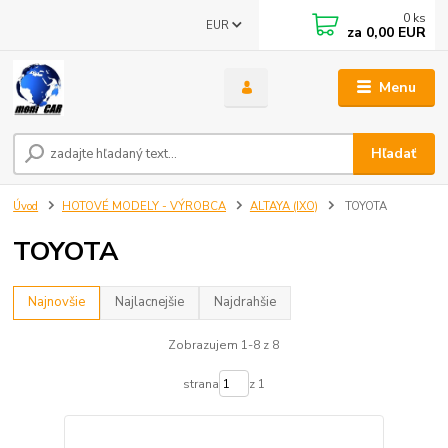
0
ks
EUR
za
0,00 EUR
Menu
Hľadať
Úvod
HOTOVÉ MODELY - VÝROBCA
ALTAYA (IXO)
TOYOTA
TOYOTA
Najnovšie
Najlacnejšie
Najdrahšie
Zobrazujem 1-8 z 8
strana
z 1