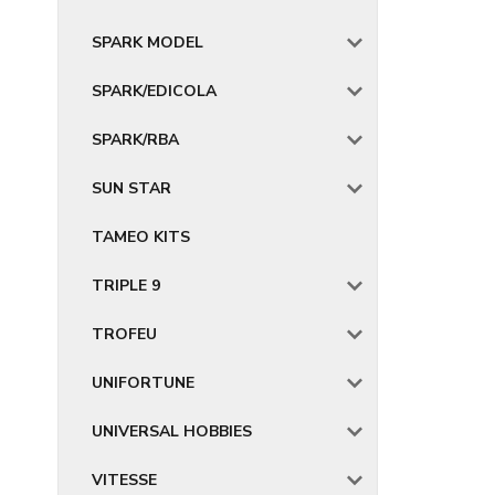
SPARK MODEL
SPARK/EDICOLA
SPARK/RBA
SUN STAR
TAMEO KITS
TRIPLE 9
TROFEU
UNIFORTUNE
UNIVERSAL HOBBIES
VITESSE