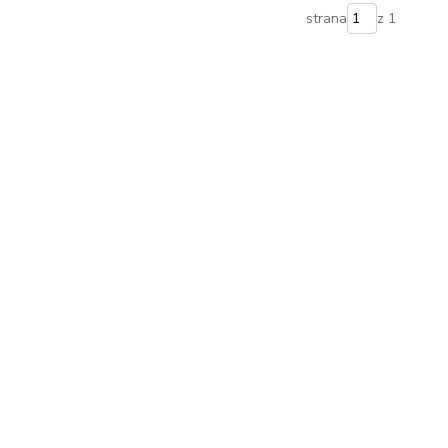
strana
z 1