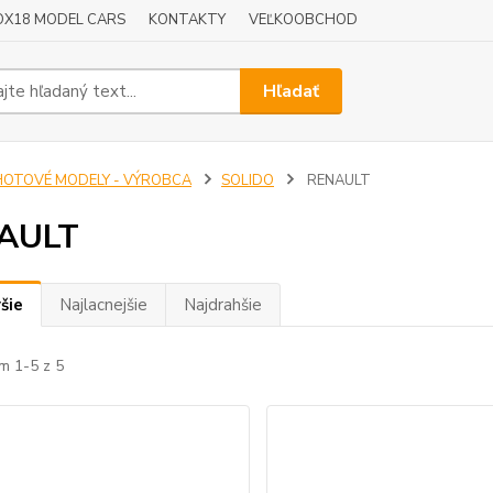
OX18 MODEL CARS
KONTAKTY
VEĽKOOBCHOD
Hľadať
HOTOVÉ MODELY - VÝROBCA
SOLIDO
RENAULT
AULT
šie
Najlacnejšie
Najdrahšie
m 1-5 z 5