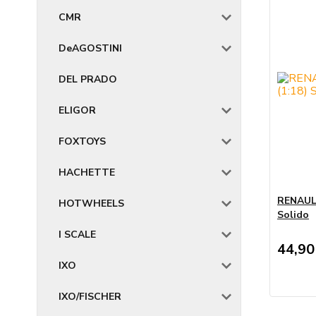
CMR
DeAGOSTINI
DEL PRADO
ELIGOR
FOXTOYS
HACHETTE
RENAULT
HOTWHEELS
Solido
I SCALE
44,90
IXO
IXO/FISCHER