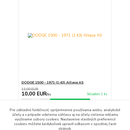
DODGE 1500 - 1971 (1:43) Altaya AS
13,00 EUR
10,00 EUR
Skladom 1 ks
/
ks
Pridať do košíka
Pre základnú funkčnosť, spríjemnenie používania webu, analytické
účely a v prípade udelenia súhlasu aj na účely cielenia reklamy
využívame súbory cookies. Nastavenie vlastných preferencií
strana
z 1
cookies môžete kedykoľvek upraviť odkazom v spodnej časti
stránok.