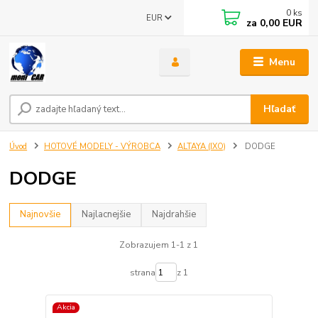
0
ks
EUR
za
0,00 EUR
Menu
Hľadať
Úvod
HOTOVÉ MODELY - VÝROBCA
ALTAYA (IXO)
DODGE
DODGE
Najnovšie
Najlacnejšie
Najdrahšie
Zobrazujem 1-1 z 1
strana
z 1
Akcia