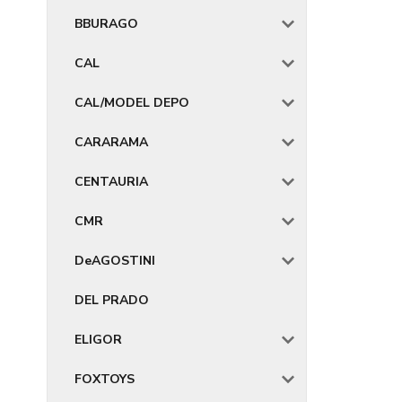
BBURAGO
CAL
CAL/MODEL DEPO
CARARAMA
CENTAURIA
CMR
DeAGOSTINI
DEL PRADO
ELIGOR
FOXTOYS