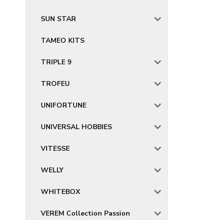
SUN STAR
TAMEO KITS
TRIPLE 9
TROFEU
UNIFORTUNE
UNIVERSAL HOBBIES
VITESSE
WELLY
WHITEBOX
VEREM Collection Passion