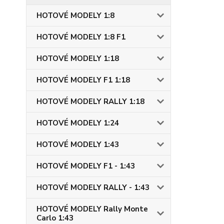
HOTOVÉ MODELY 1:8
HOTOVÉ MODELY 1:8 F1
HOTOVÉ MODELY 1:18
HOTOVÉ MODELY F1 1:18
HOTOVÉ MODELY RALLY 1:18
HOTOVÉ MODELY 1:24
HOTOVÉ MODELY 1:43
HOTOVÉ MODELY F1 - 1:43
HOTOVÉ MODELY RALLY - 1:43
HOTOVÉ MODELY Rally Monte
Carlo 1:43