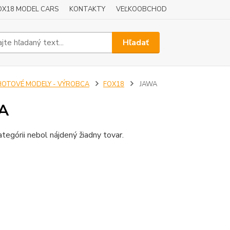
OX18 MODEL CARS
KONTAKTY
VEĽKOOBCHOD
Hľadať
HOTOVÉ MODELY - VÝROBCA
FOX18
JAWA
A
ategórii nebol nájdený žiadny tovar.