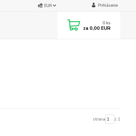
Prihlásenie
EUR
0
ks
za
0,00 EUR
strana
z 1