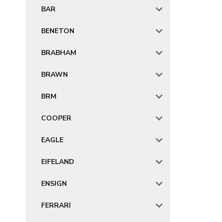
BAR
BENETON
BRABHAM
BRAWN
BRM
COOPER
EAGLE
EIFELAND
ENSIGN
FERRARI