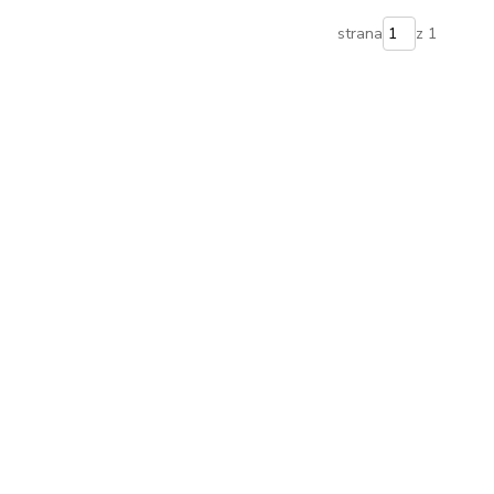
strana
z 1