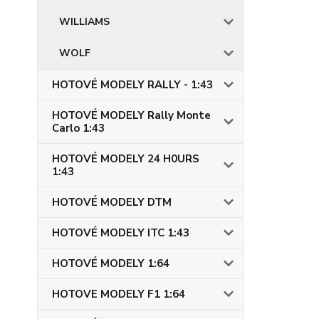
WILLIAMS
WOLF
HOTOVÉ MODELY RALLY - 1:43
HOTOVÉ MODELY Rally Monte
Carlo 1:43
HOTOVÉ MODELY 24 H0URS
1:43
HOTOVÉ MODELY DTM
HOTOVÉ MODELY ITC 1:43
HOTOVÉ MODELY 1:64
HOTOVE MODELY F1 1:64