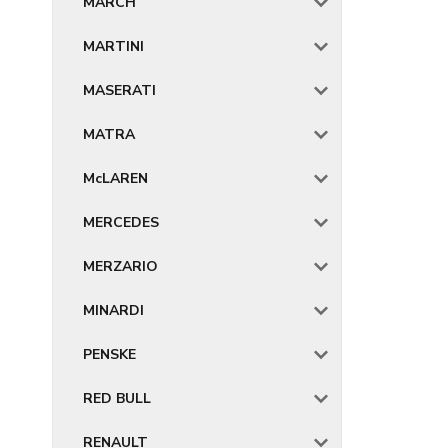
MARCH
MARTINI
MASERATI
MATRA
McLAREN
MERCEDES
MERZARIO
MINARDI
PENSKE
RED BULL
RENAULT