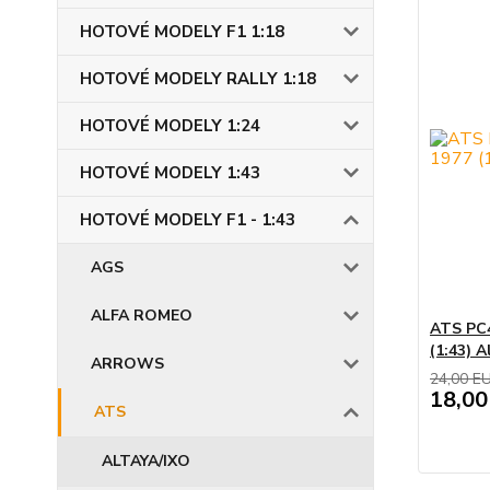
HOTOVÉ MODELY F1 1:18
HOTOVÉ MODELY RALLY 1:18
HOTOVÉ MODELY 1:24
HOTOVÉ MODELY 1:43
HOTOVÉ MODELY F1 - 1:43
AGS
ALFA ROMEO
ATS PC4
(1:43) A
ARROWS
24,00 E
18,00
ATS
ALTAYA/IXO