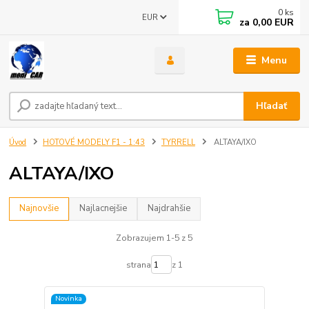
0
ks
EUR
za
0,00 EUR
Menu
Hľadať
Úvod
HOTOVÉ MODELY F1 - 1:43
TYRRELL
ALTAYA/IXO
ALTAYA/IXO
Najnovšie
Najlacnejšie
Najdrahšie
Zobrazujem 1-5 z 5
strana
z 1
Novinka