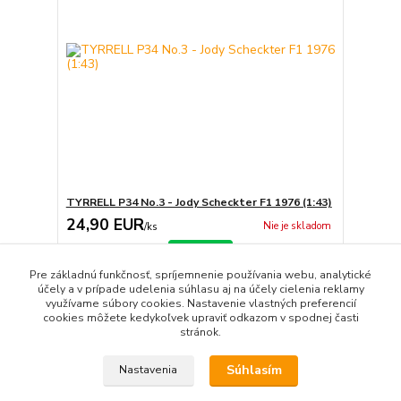
TYRRELL P34 No.3 - Jody Scheckter F1 1976 (1:43)
24,90 EUR
Nie je skladom
/
ks
Detail
Pre základnú funkčnosť, spríjemnenie používania webu, analytické
účely a v prípade udelenia súhlasu aj na účely cielenia reklamy
využívame súbory cookies. Nastavenie vlastných preferencií
strana
z 1
cookies môžete kedykoľvek upraviť odkazom v spodnej časti
stránok.
Súhlasím
Nastavenia