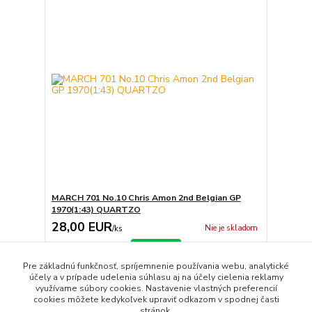
MARCH 701 No.10 Chris Amon 2nd Belgian GP
1970(1:43) QUARTZO
28,00 EUR
Nie je skladom
/
ks
Detail
Pre základnú funkčnosť, spríjemnenie používania webu, analytické
účely a v prípade udelenia súhlasu aj na účely cielenia reklamy
využívame súbory cookies. Nastavenie vlastných preferencií
strana
z 1
cookies môžete kedykoľvek upraviť odkazom v spodnej časti
stránok.