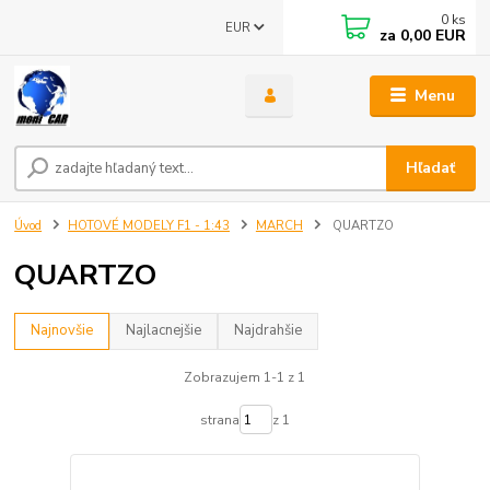
0
ks
EUR
za
0,00 EUR
Menu
Hľadať
Úvod
HOTOVÉ MODELY F1 - 1:43
MARCH
QUARTZO
QUARTZO
Najnovšie
Najlacnejšie
Najdrahšie
Zobrazujem 1-1 z 1
strana
z 1