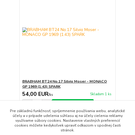
BRABHAM BT24 No.17 Silvio Moser - MONACO
GP 1969 (1:43) SPARK
54,00 EUR
Skladom 1 ks
/
ks
Pridať do košíka
Pre základnú funkčnosť, spríjemnenie používania webu, analytické
účely a v prípade udelenia súhlasu aj na účely cielenia reklamy
využívame súbory cookies. Nastavenie vlastných preferencií
strana
z 1
cookies môžete kedykoľvek upraviť odkazom v spodnej časti
stránok.