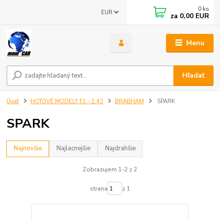
0
ks
EUR
za
0,00 EUR
Menu
Hľadať
Úvod
HOTOVÉ MODELY F1 - 1:43
BRABHAM
SPARK
SPARK
Najnovšie
Najlacnejšie
Najdrahšie
Zobrazujem 1-2 z 2
strana
z 1