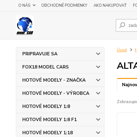
O NÁS
OBCHODNÉ PODMIENKY
AKO NAKUPOVAŤ
F
Úvod
PRIPRAVUJE SA
ALT
FOX18 MODEL CARS
HOTOVÉ MODELY - ZNAČKA
Najnov
HOTOVÉ MODELY - VÝROBCA
Zobrazuje
HOTOVÉ MODELY 1:8
HOTOVÉ MODELY 1:8 F1
HOTOVÉ MODELY 1:18