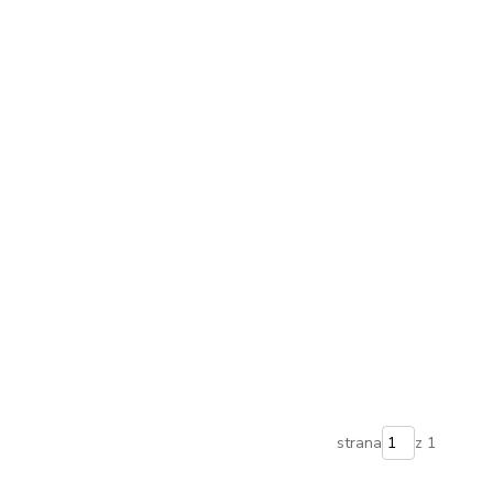
strana
z 1