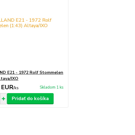
ND E21 - 1972 Rolf Stommelen
ltaya/IXO
 EUR
Skladom 1 ks
/
ks
Pridať do košíka